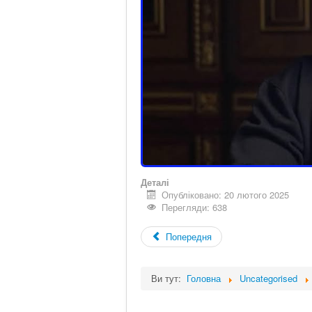
Деталі
Опубліковано: 20 лютого 2025
Перегляди: 638
Попередня
Ви тут:
Головна
Uncategorised