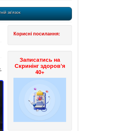
ній зв'язок
Корисні посилання:
Записатись на
Скринінг здоровʼя
,
40+