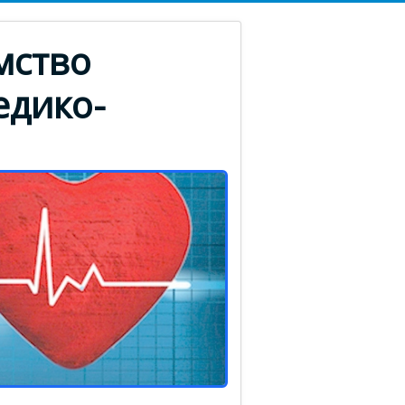
мство
едико-