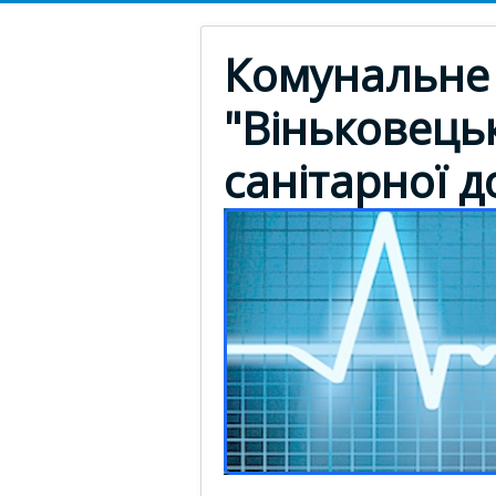
Комунальне 
"Віньковець
санітарної 