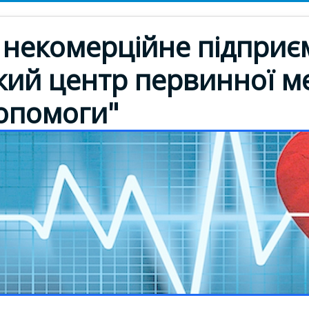
некомерційне підприє
кий центр первинної м
допомоги"