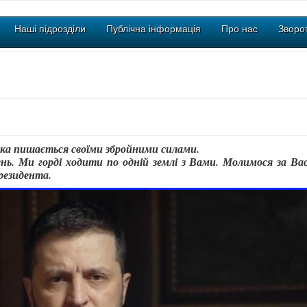
Наші підрозділи
Публічна інформація
Про нас
Зворот
яка пишається своїми збройними силами.
ь. Ми горді ходити по одній землі з Вами. Молимося за Вас
президента.